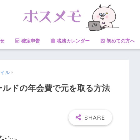
せ
確定申告
税務カレンダー
初めての方へ
マイル
ゴールドの年会費で元を取る方法
たい…」