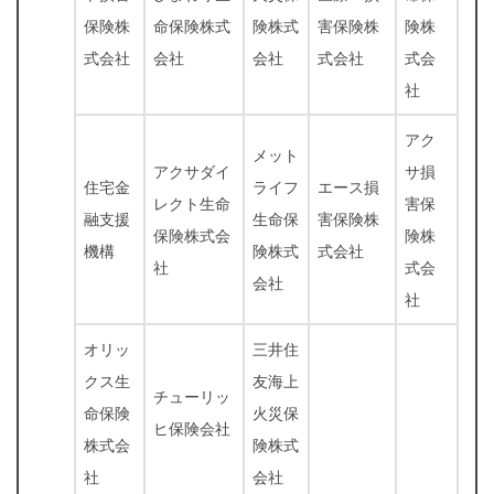
保険株
命保険株式
険株式
害保険株
険株
式会社
会社
会社
式会社
式会
社
アク
メット
アクサダイ
サ損
住宅金
ライフ
エース損
レクト生命
害保
融支援
生命保
害保険株
保険株式会
険株
機構
険株式
式会社
社
式会
会社
社
オリッ
三井住
クス生
友海上
チューリッ
命保険
火災保
ヒ保険会社
株式会
険株式
社
会社