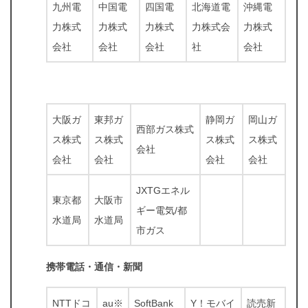
九州電
中国電
四国電
北海道電
沖縄電
力株式
力株式
力株式
力株式会
力株式
会社
会社
会社
社
会社
大阪ガ
東邦ガ
静岡ガ
岡山ガ
西部ガス株式
ス株式
ス株式
ス株式
ス株式
会社
会社
会社
会社
会社
JXTGエネル
東京都
大阪市
ギー電気/都
水道局
水道局
市ガス
携帯電話・通信・新聞
NTTドコ
au※
SoftBank
Y！モバイ
読売新