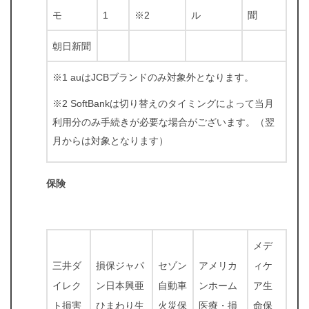
モ
1
※2
ル
聞
朝日新聞
※1 auはJCBブランドのみ対象外となります。
※2 SoftBankは切り替えのタイミングによって当月
利用分のみ手続きが必要な場合がございます。（翌
月からは対象となります）
保険
メデ
三井ダ
損保ジャパ
セゾン
アメリカ
ィケ
イレク
ン日本興亜
自動車
ンホーム
ア生
ト損害
ひまわり生
火災保
医療・損
命保