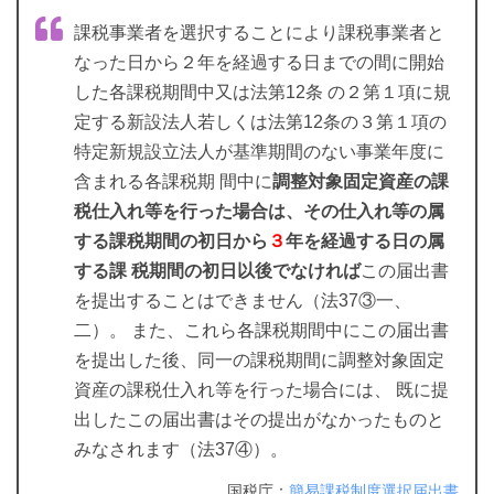
課税事業者を選択することにより課税事業者と
なった日から２年を経過する日までの間に開始
した各課税期間中又は法第12条 の２第１項に規
定する新設法人若しくは法第12条の３第１項の
特定新規設立法人が基準期間のない事業年度に
含まれる各課税期 間中に
調整対象固定資産の課
税仕入れ等を行った場合は、その仕入れ等の属
する課税期間の初日から
３
年を経過する日の属
する課 税期間の初日以後でなければ
この届出書
を提出することはできません（法37③一、
二）。 また、これら各課税期間中にこの届出書
を提出した後、同一の課税期間に調整対象固定
資産の課税仕入れ等を行った場合には、 既に提
出したこの届出書はその提出がなかったものと
みなされます（法37④）。
国税庁：
簡易課税制度選択届出書