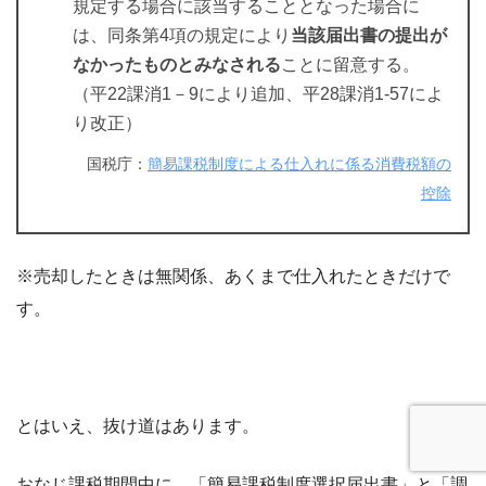
規定する場合に該当することとなった場合に
は、同条第4項の規定により
当該届出書の提出が
なかったものとみなされる
ことに留意する。
（平22課消1－9により追加、平28課消1-57によ
り改正）
国税庁：
簡易課税制度による仕入れに係る消費税額の
控除
※売却したときは無関係、あくまで仕入れたときだけで
す。
とはいえ、抜け道はあります。
おなじ課税期間中に、「簡易課税制度選択届出書」と「調