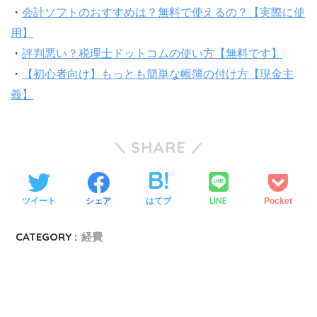
・
会計ソフトのおすすめは？無料で使えるの？【実際に使
用】
・
評判悪い？税理士ドットコムの使い方【無料です】
・
【初心者向け】もっとも簡単な帳簿の付け方【現金主
義】
SHARE
LINE
ツイート
シェア
はてブ
Pocket
CATEGORY :
経費