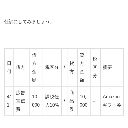
仕訳にしてみましょう。
借
貸
税
日
方
貸
方
借方
税区分
/
区
摘要
付
金
方
金
分
額
額
広告
商
4/
10,
課税仕
10,
Amazon
宣伝
/
品
–
1
000
入10%
000
ギフト券
費
券