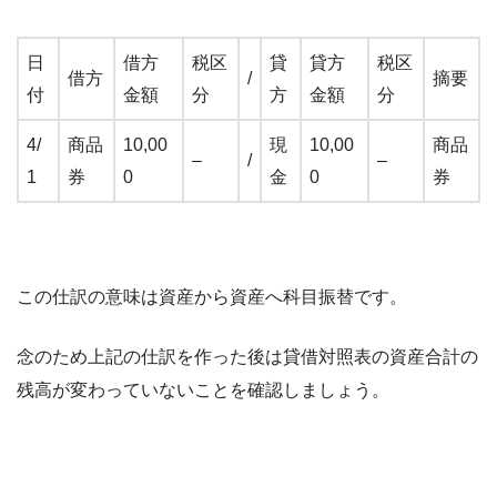
日
借方
税区
貸
貸方
税区
借方
/
摘要
付
金額
分
方
金額
分
4/
商品
10,00
現
10,00
商品
–
/
–
1
券
0
金
0
券
この仕訳の意味は資産から資産へ科目振替です。
念のため上記の仕訳を作った後は貸借対照表の資産合計の
残高が変わっていないことを確認しましょう。