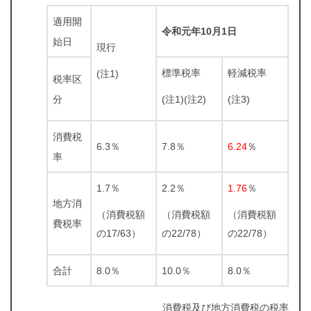
適用開
令和元年10月1日
始日
現行
標準税率
軽減税率
(注1)
税率区
分
(注1)(注2)
(注3)
消費税
6.3％
7.8％
6.24
％
率
1.7％
2.2％
1.76
％
地方消
（消費税額
（消費税額
（消費税額
費税率
の17/63）
の22/78）
の22/78）
合計
8.0％
10.0％
8.0％
消費税及び地方消費税の税率