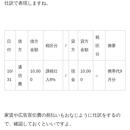
仕訳で表現しますね。
税
日
借
借方
貸
貸方
税区分
/
区
摘要
付
方
金額
方
金額
分
通
10/
10,00
課税仕
現
10,00
携帯代9
信
/
–
31
0
入8%
金
0
月分
費
家賃や広告宣伝費の前払いもおなじように仕訳をするの
で、確認しておくといいですよ。