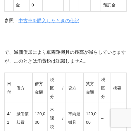
–
金
0
預託金
参照：
中古車を購入したときの仕訳
で、減価償却により車両運搬具の残高が減らしていきます
が、このときは消費税は認識しません。
税
税
日
借方
貸方
借方
区
/
貸方
区
摘要
付
金額
金額
分
分
不
4/
減価償
120,0
車両運
120,0
カロ
課
/
–
1
却費
00
搬具
00
ーラ
税