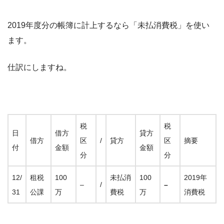
2019年度分の帳簿に計上するなら「未払消費税」を使い
ます。
仕訳にしますね。
税
税
日
借方
貸方
借方
区
/
貸方
区
摘要
付
金額
金額
分
分
12/
租税
100
未払消
100
2019年
–
/
–
31
公課
万
費税
万
消費税