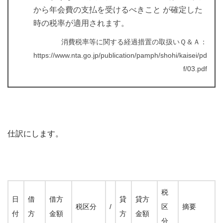
から年会費の支払を受けるべきこと が確定した
時の税率が適用されます。
消費税率等に関する経過措置の取扱いＱ＆Ａ：
https://www.nta.go.jp/publication/pamph/shohi/kaisei/pd
f/03.pdf
仕訳にします。
税
日
借
借方
貸
貸方
税区分
/
区
摘要
付
方
金額
方
金額
分