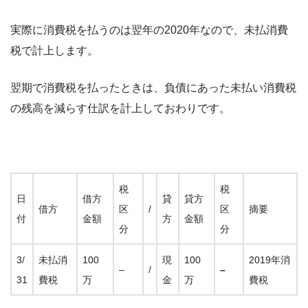
実際に消費税を払うのは翌年の2020年なので、未払消費
税で計上します。
翌期で消費税を払ったときは、負債にあった未払い消費税
の残高を減らす仕訳を計上しておわりです。
税
税
日
借方
貸
貸方
借方
区
/
区
摘要
付
金額
方
金額
分
分
3/
未払消
100
現
100
2019年消
–
/
–
31
費税
万
金
万
費税