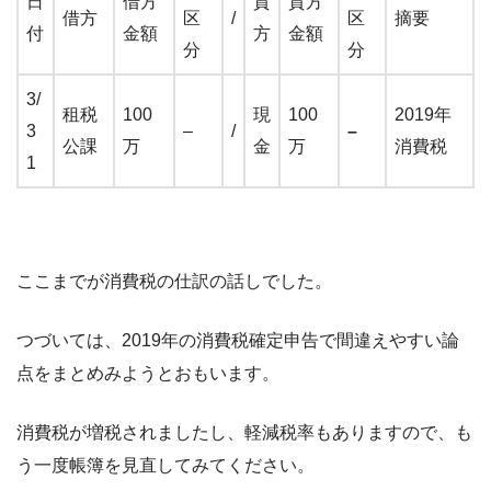
日
借方
貸
貸方
借方
区
/
区
摘要
付
金額
方
金額
分
分
3/
租税
100
現
100
2019年
3
–
/
–
公課
万
金
万
消費税
1
ここまでが消費税の仕訳の話しでした。
つづいては、2019年の消費税確定申告で間違えやすい論
点をまとめみようとおもいます。
消費税が増税されましたし、軽減税率もありますので、も
う一度帳簿を見直してみてください。