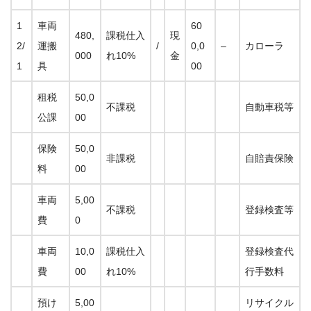
1
車両
60
480,
課税仕入
現
2/
運搬
/
0,0
–
カローラ
000
れ10%
金
1
具
00
租税
50,0
不課税
自動車税等
公課
00
保険
50,0
非課税
自賠責保険
料
00
車両
5,00
不課税
登録検査等
費
0
車両
10,0
課税仕入
登録検査代
費
00
れ10%
行手数料
預け
5,00
リサイクル