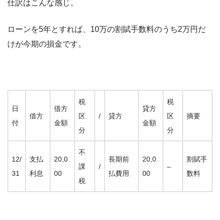
仕訳はこんな感じ。
ローンを5年とすれば、10万の割賦手数料のうち2万円だ
けが今期の損金です。
税
税
日
借方
貸方
借方
区
/
貸方
区
摘要
付
金額
金額
分
分
不
12/
支払
20,0
長期前
20,0
割賦手
課
/
–
31
利息
00
払費用
00
数料
税