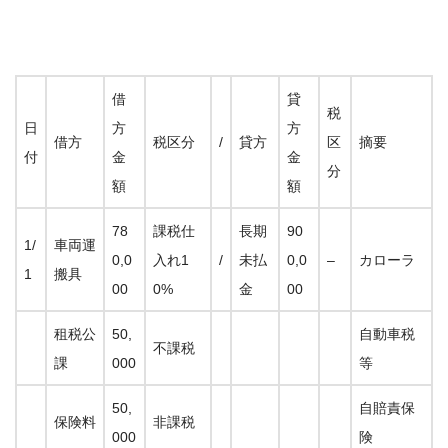
借
貸
税
日
方
方
借方
税区分
/
貸方
区
摘要
付
金
金
分
額
額
78
課税仕
長期
90
1/
車両運
0,0
入れ1
/
未払
0,0
–
カローラ
1
搬具
00
0%
金
00
租税公
50,
自動車税
不課税
課
000
等
50,
自賠責保
保険料
非課税
000
険