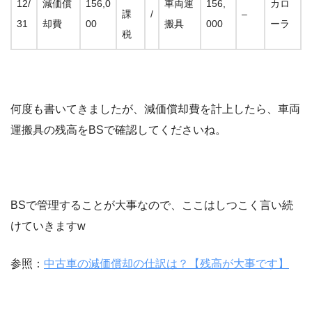
12/
減価償
156,0
車両運
156,
カロ
課
/
–
31
却費
00
搬具
000
ーラ
税
何度も書いてきましたが、減価償却費を計上したら、車両
運搬具の残高をBSで確認してくださいね。
BSで管理することが大事なので、ここはしつこく言い続
けていきますw
参照：
中古車の減価償却の仕訳は？【残高が大事です】