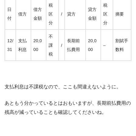
税
税
日
借方
貸方
借方
区
/
貸方
区
摘要
付
金額
金額
分
分
不
12/
支払
20,0
長期前
20,0
割賦手
課
/
–
31
利息
00
払費用
00
数料
税
支払利息は不課税なので、ここも間違えないように。
あともう分かっているとはおもいますが、長期前払費用の
残高が減っていることも確認してくださいね。