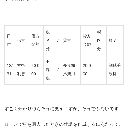
税
税
日
借方
貸方
借方
区
/
貸方
区
摘要
付
金額
金額
分
分
不
12/
支払
20,0
長期前
20,0
割賦手
課
/
–
31
利息
00
払費用
00
数料
税
すごく分かりづらそうに見えますが、そうでもないです。
ローンで車を購入したときの仕訳を作成するにあたって、