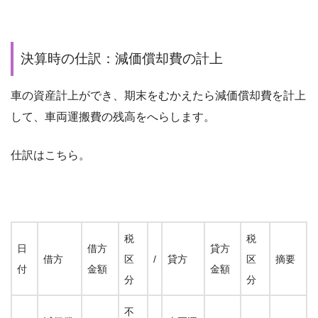
決算時の仕訳：減価償却費の計上
車の資産計上ができ、期末をむかえたら減価償却費を計上
して、車両運搬費の残高をへらします。
仕訳はこちら。
税
税
日
借方
貸方
借方
区
/
貸方
区
摘要
付
金額
金額
分
分
不