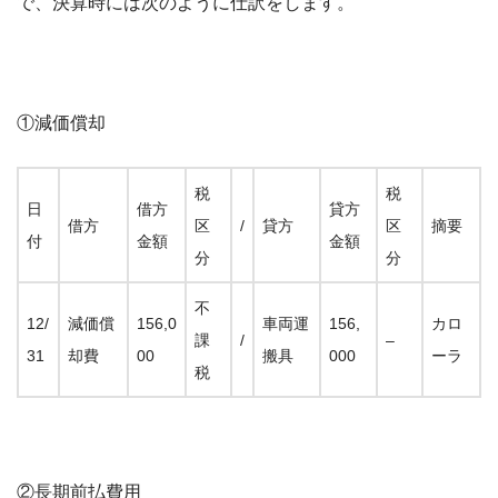
で、決算時には次のように仕訳をします。
①減価償却
税
税
日
借方
貸方
借方
区
/
貸方
区
摘要
付
金額
金額
分
分
不
12/
減価償
156,0
車両運
156,
カロ
課
/
–
31
却費
00
搬具
000
ーラ
税
②長期前払費用