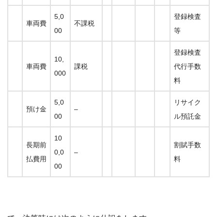
5,0
登録検査
車両費
不課税
00
等
登録検査
10,
車両費
課税
代行手数
000
料
5,0
リサイク
預け金
–
00
ル預託金
10
長期前
割賦手数
0,0
–
払費用
料
00